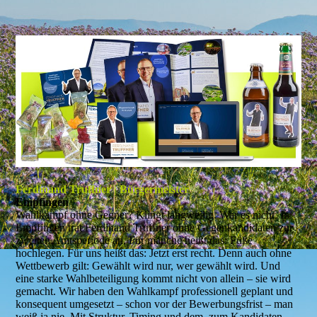
Ferdinand Truffner | Bürgermeister
Empfingen
Wahlkampf ohne Gegner? Klingt langweilig. War es nicht. In
Empfingen trat Ferdinand Truffner ohne Gegenkandidaten zur
zweiten Amtsperiode an. Für manche heißt das: Füße
hochlegen. Für uns heißt das: Jetzt erst recht. Denn auch ohne
Wettbewerb gilt: Gewählt wird nur, wer gewählt wird. Und
eine starke Wahlbeteiligung kommt nicht von allein – sie wird
gemacht. Wir haben den Wahlkampf professionell geplant und
konsequent umgesetzt – schon vor der Bewerbungsfrist – man
weiß ja nie. Mit Struktur, Timing und dem, zum Kandidaten