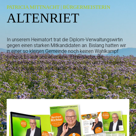
PATRICIA MITTNACHT | BÜRGERMEISTERIN
ALTENRIET
In unserem Heimatort trat die Diplom-Verwaltungswirtin
gegen einen starken Mitkandidaten an. Bislang hatten wir
in einer so kleinen Gemeinde noch keinen Wahlkampf
betreut. Es war uns aber eine Ehrensache, die
sympathische Mitvierzigerin zu coachen und zu begleiten.
Das Ergebnis hat uns bestätigt: 80,3 %.