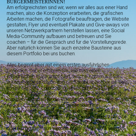
BÜRGERMEISTERINNEN!
Am erfolgreichsten sind wir, wenn wir alles aus einer Hand
machen, also die Konzeption erarbeiten, die grafischen
Arbeiten machen, die Fotografie beauftragen, die Website
gestalten, Flyer und eventuell Plakate und Give-aways von
unseren Netzwerkpartnern herstellen lassen, eine Social
Media-Community aufbauen und betreuen und Sie
coachen – für die Gespräch und für die Vorstellungsrede.
Aber natürlich können Sie auch einzelne Bausteine aus
diesem Portfolio bei uns buchen.
Alles beginnt aber mit einem ersten ausführlichen
Gespräch. Dabei erfahren Sie, wie man einen
erfolgreichen Wahlkampf führt, welche Kosten auf Sie
zukommen, was davon von der Steuer abziehbar ist. Das
kostet Sie 500,- Euro zzgl. gesetzlicher MwSt. Darin
enthalten ist aber schon ein detailliertes Angebot mit den
ermittelten Kosten für die Werbemittel. Wenn Ihnen diese
Angebot zusagt und wir uns gegenseitig zur
Zusammenarbeit entschließen, verrechnen wir diesen
Betrag. Und wir vereinbaren eine Erfolgsprämie, bzw. eine
Nicht-Erfolgsprämie. Wenn Sie nicht (Ober-)Bürgermeister
oder Bürgermeisterin werden, erstatten wir 10% unserer
Agenturkosten. Das ist doch fair, oder? Also, gleich