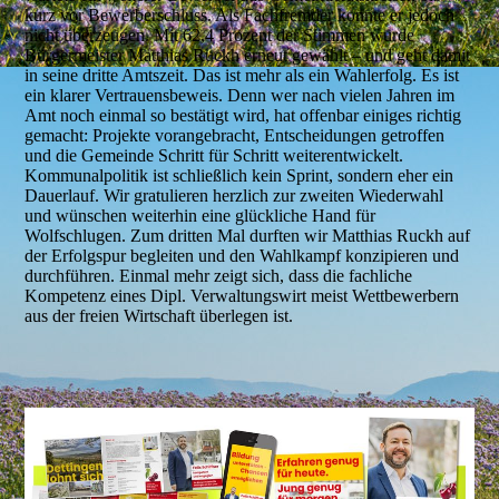
kurz vor Bewerberschluss. Als Fachfremder konnte er jedoch
nicht überzeugen. Mit 62,4 Prozent der Stimmen wurde
Bürgermeister Matthias Ruckh erneut gewählt – und geht damit
in seine dritte Amtszeit. Das ist mehr als ein Wahlerfolg. Es ist
ein klarer Vertrauensbeweis. Denn wer nach vielen Jahren im
Amt noch einmal so bestätigt wird, hat offenbar einiges richtig
gemacht: Projekte vorangebracht, Entscheidungen getroffen
und die Gemeinde Schritt für Schritt weiterentwickelt.
Kommunalpolitik ist schließlich kein Sprint, sondern eher ein
Dauerlauf. Wir gratulieren herzlich zur zweiten Wiederwahl
und wünschen weiterhin eine glückliche Hand für
Wolfschlugen. Zum dritten Mal durften wir Matthias Ruckh auf
der Erfolgspur begleiten und den Wahlkampf konzipieren und
durchführen. Einmal mehr zeigt sich, dass die fachliche
Kompetenz eines Dipl. Verwaltungswirt meist Wettbewerbern
aus der freien Wirtschaft überlegen ist.