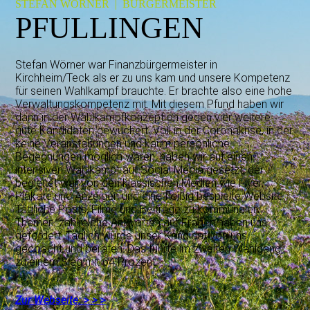
STEFAN WÖRNER | BÜRGERMEISTER
PFULLINGEN
Stefan Wörner war Finanzbürgermeister in
Kirchheim/Teck als er zu uns kam und unsere Kompetenz
für seinen Wahlkampf brauchte. Er brachte also eine hohe
Verwaltungskompetenz mit. Mit diesem Pfund haben wir
dann in der Wahlkampfkonzeption gegen vier weitere
gute Kandidaten gewuchert. Voll in der Coronakrise, in der
keine Veranstaltungen und kaum persönliche
Begegnungen möglich waren, haben wir auf einen
intensiven Wahlkampf auf Social Media gesetzt, der
begleitet war von den klassischen Medien wie Flyer,
Plakate und Anzeigen und eine fleißig bespielte Website.
Tägliche Posts, Filme und Beiträge zu kommunalen
Themen, zahlreiche Antworten auf Fragen haben uns
gefordert. Täglich wurde unser Kandidat von uns
gecoacht und beraten. Das führte im zweiten Wahlgang
zu einem Sieg mit 64 Prozent.
Zur Webseite: > > >