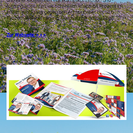
führung erreichten wir schließlich knapp 84 Prozent im
ersten Wahlgang gegen den Amtsinhaber bei 53,6
Prozent Wahlbeteiligung. Das hat mal richtig Spaß
gemacht.
Zur Webseite: > > >