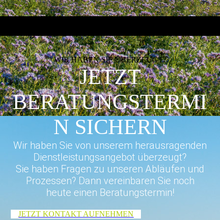
WIR HABEN SIE ÜBERZEUGT?
JETZT
BERATUNGSTERMI
N SICHERN
Wir haben Sie von unserem herausragenden
Dienstleistungsangebot überzeugt?
Sie haben Fragen zu unseren Abläufen und
Prozessen? Dann vereinbaren Sie noch
heute einen Beratungstermin!
JETZT KONTAKT AUFNEHMEN