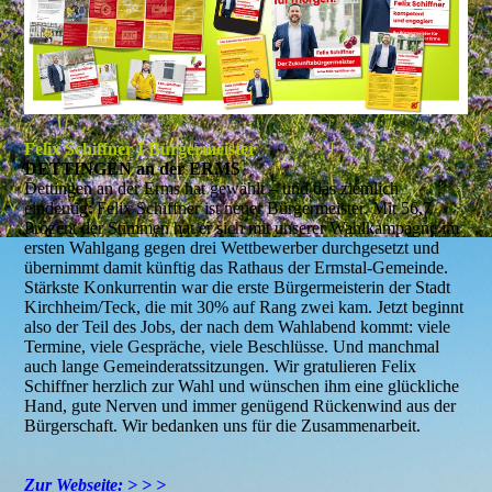
Felix Schiffner I Bürgermeister
DETTINGEN an der ERMS
Dettingen an der Erms hat gewählt – und das ziemlich
eindeutig: Felix Schiffner ist neuer Bürgermeister. Mit 56,7
Prozent der Stimmen hat er sich mit unserer Wahlkampagne im
ersten Wahlgang gegen drei Wettbewerber durchgesetzt und
übernimmt damit künftig das Rathaus der Ermstal-Gemeinde.
Stärkste Konkurrentin war die erste Bürgermeisterin der Stadt
Kirchheim/Teck, die mit 30% auf Rang zwei kam. Jetzt beginnt
also der Teil des Jobs, der nach dem Wahlabend kommt: viele
Termine, viele Gespräche, viele Beschlüsse. Und manchmal
auch lange Gemeinderatssitzungen. Wir gratulieren Felix
Schiffner herzlich zur Wahl und wünschen ihm eine glückliche
Hand, gute Nerven und immer genügend Rückenwind aus der
Bürgerschaft. Wir bedanken uns für die Zusammenarbeit.
Zur Webseite: > > >