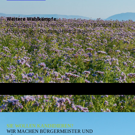
Weitere Wahlkämpfe:
Plochingen (3 ×) | Ensdorf – Saarlouis | Bondorf (2 ×) |
Holzgerlingen | Deizisau | Hildrizhausen ...
SIE WOLLEN KANDIDIEREN?
WIR MACHEN BÜRGERMEISTER UND