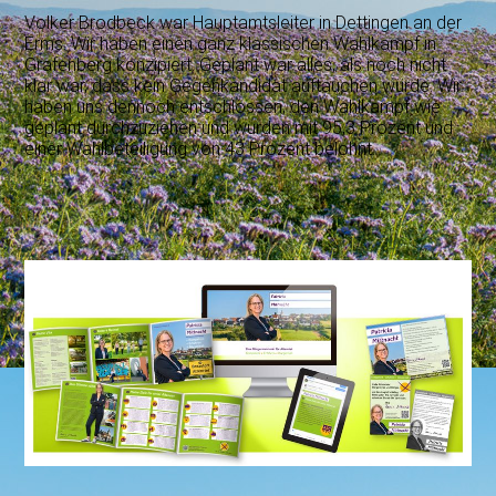
Volker Brodbeck war Hauptamtsleiter in Dettingen an der
Erms. Wir haben einen ganz klassischen Wahlkampf in
Grafenberg konzipiert. Geplant war alles, als noch nicht
klar war, dass kein Gegenkandidat auftauchen würde. Wir
haben uns dennoch entschlossen, den Wahlkampf wie
geplant durchzuziehen und wurden mit 95,3 Prozent und
einer Wahlbeteiligung von 43 Prozent belohnt.