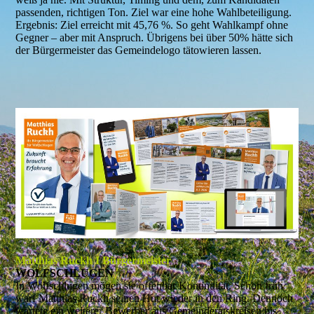
passenden, richtigen Ton. Ziel war eine hohe Wahlbeteiligung.
Ergebnis: Ziel erreicht mit 45,76 %. So geht Wahlkampf ohne
Gegner – aber mit Anspruch. Übrigens bei über 50% hätte sich
der Bürgermeister das Gemeindelogo tätowieren lassen.
Matthias Ruckh I Bürgermeister
WOLFSCHLUGEN
In Wolfschlugen mögen sie offenbar Kontinuität. Schon früh
warf Matthias Ruckh seinen Hut wieder in den Ring. Dennoch
wartete ein weiterer Bewerber aus Gemeinderatskreisen bis