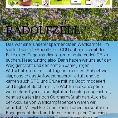
SIMON GRÖGER | OBERBÜRGERMEISTER
RADOLFZELL
Das war einer unserer spannendsten Wahlkämpfe. Im
Vorfeld kam die Radolfzeller CDU auf uns zu mit der
Bitte einen Gegenkandidaten zum amtierenden OB zu
suchen. Headhunting also. Dann haben wir uns auf den
Weg gemacht und den erst 36 Jahre jungen
Wirtschaftsförderer Tuttlingens akquiriert. Schnell war
klar, dass er das Anforderungsprofil erfüllt und so
kamen auch SPD und Grüne mit ins Boot, moderiert
und begleitet durch uns. Die Wahlkampfkonzeption
wurde dann hybrid, also digital und analog ausgerichtet,
denn es galten ja noch Coronamaßnahmen. Auch bei
der Akquise von Wahlkampfspenden waren wir
behilflich. Mit viel Fleiß und einem hohen persönlichen
Engagement des Kandidaten, einem guten Coaching
und einer exzellenten Wahlkampfkonzeption und -