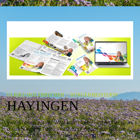
ULRIKE HOLZBRECHER | BÜRGERMEISTERIN
HAYINGEN
Vier Wochen vor der Wahl kam Ulrike Holzbrecher zu
uns. Mit einem Turbo-Wahlkampf gegen drei weitere
Kandidaten hat sie im ersten Wahlgang mit 70,5